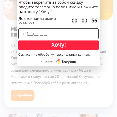
Чтобы закрепить за собой скидку
введите телефон в поле ниже и нажмите
на кнопку "Хочу!"
До окончания акции
:
:
00
00
56
осталось:
Мечты сбываются! Стань частью
любимой истории!
Хочу!
С 1 июня по 31 августа тебя ждут увлекательные
активности в весёлой компании друзей Маши и Медведя!
Согласен на обработку персональных данных
Юный аниматор Придумывай героев, создавай сюжеты и
Сделано в
рисуй собственные истории. Лучшие рисунки попадут к
создателям легендарного мультсериала «Маша и
Медведь» и станут частью 2D-анимации! Озвучивание
мультфильма Попробуй себя в роли актёра оз...
Подробнее