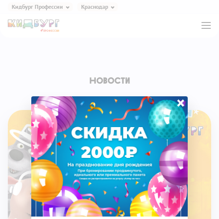
Кидбург Профессии
Краснодар
Кидбург Игра и Еда
Кидбург Профессии
Кидбург Эксперименты
Новости
Кидбург Сказки
Кидбург Кафе
×