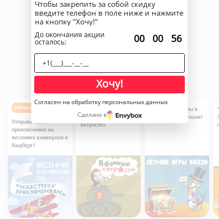
Чтобы закрепить за собой скидку
введите телефон в поле ниже и нажмите
на кнопку "Хочу!"
До окончания акции
:
:
00
00
56
осталось:
Что нового
Хочу!
Согласен на обработку персональных данных
Новинка
Новая групповая
Летние каникулы в
Сделано в
программа «Военные
КидБурге — погнали!
Отправьтесь в
хитрости»
приключение на
весенних каникулах в
Кидбург!