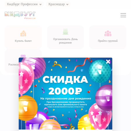
Кидбург Профессии
Краснодар
Кидбург Игра и Еда
Кидбург Профессии
Кидбург Эксперименты
Организовать День
Купить билет
Прийти группой
рождения
Кидбург Сказки
Кидбург Кафе
×
Расписание спектаклей