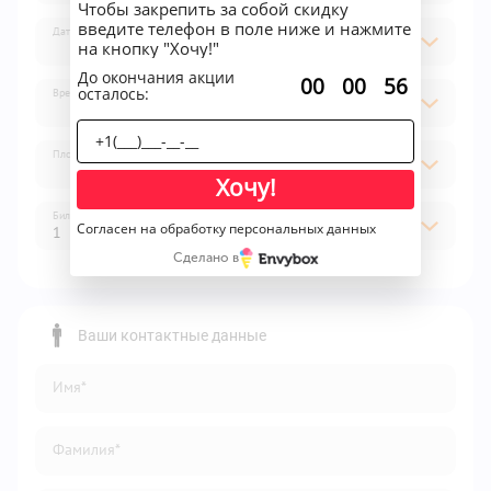
Чтобы закрепить за собой скидку
введите телефон в поле ниже и нажмите
Дата
на кнопку "Хочу!"
До окончания акции
:
:
00
00
56
осталось:
Время
Площадка
Хочу!
Билет
Согласен на обработку персональных данных
1
Сделано в
1
2
Ваши контактные данные
3
Имя*
4
5
Фамилия*
6
7