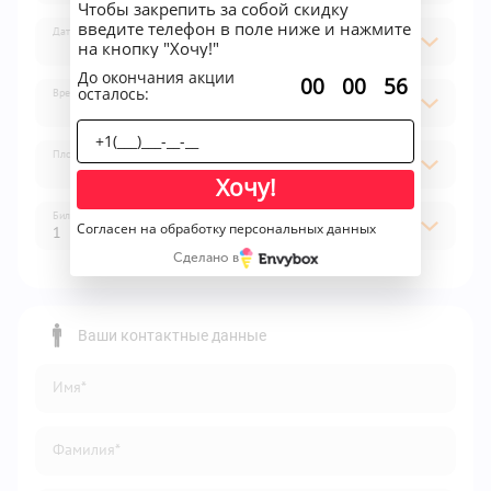
Чтобы закрепить за собой скидку
введите телефон в поле ниже и нажмите
Дата
на кнопку "Хочу!"
До окончания акции
:
:
00
00
56
осталось:
Время
Площадка
Хочу!
Билет
Согласен на обработку персональных данных
1
Сделано в
1
2
Ваши контактные данные
3
Имя*
4
5
Фамилия*
6
7