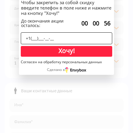
Чтобы закрепить за собой скидку
введите телефон в поле ниже и нажмите
Дата
на кнопку "Хочу!"
До окончания акции
:
:
00
00
56
осталось:
Время
Площадка
Хочу!
Билет
Согласен на обработку персональных данных
1
Сделано в
1
2
Ваши контактные данные
3
Имя*
4
5
Фамилия*
6
7