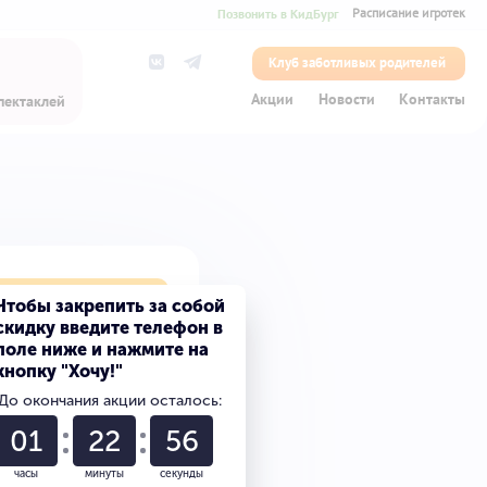
Позвонить в КидБург
Расписание игротек
Клуб заботливых родителей
Акции
Новости
Контакты
пектаклей
лет на сказку
Чтобы закрепить за собой
скидку введите телефон в
поле ниже и нажмите на
кнопку "Хочу!"
0
До окончания акции осталось:
0
01
22
56
часы
минуты
секунды
0