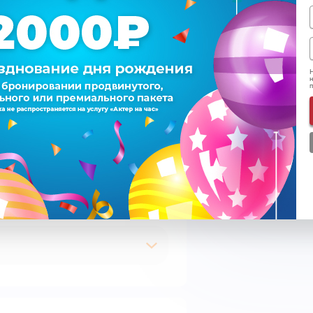
Итого
Н
н
Подписаться на e-m
Согласен на обрабо
Ознакомился с
пра
Время
К