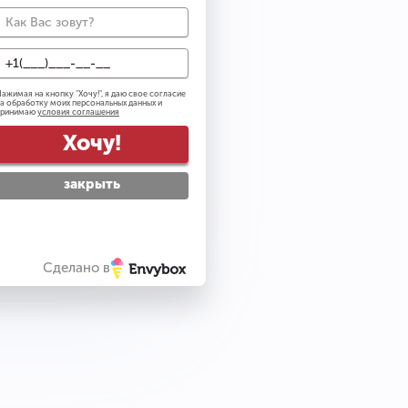
0
ажимая на кнопку "
Хочу!
", я даю свое согласие
а обработку моих персональных данных и
ail рассылку
принимаю
условия соглашения
тку персональных данных
Хочу!
вилами посещения
закрыть
упить
Сделано в