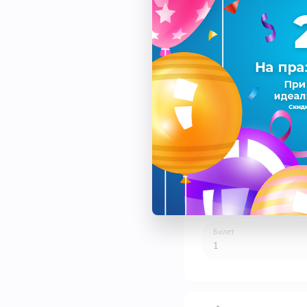
Спектакль
Дата
Площадка
Билет
1
1