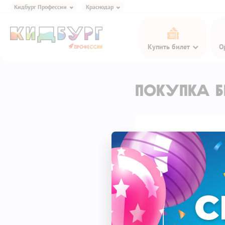
Кидбург Профессии
Краснодар
Кидбург Игра и Еда
Купить билет
О
Кидбург Профессии
Кидбург Эксперименты
Кидбург Сказки
Покупка б
Кидбург Кафе