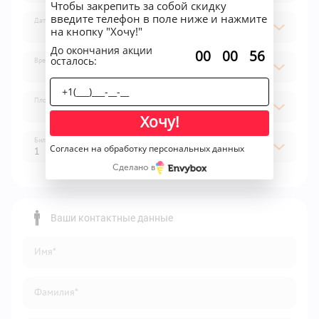
Чтобы закрепить за собой скидку
введите телефон в поле ниже и нажмите
Дата
на кнопку "Хочу!"
До окончания акции
:
:
00
00
56
осталось:
Время
Площадка
Хочу!
Билет
Согласен на обработку персональных данных
1
Сделано в
1
2
Ваши контактные данные
3
Имя*
4
5
Фамилия*
6
7