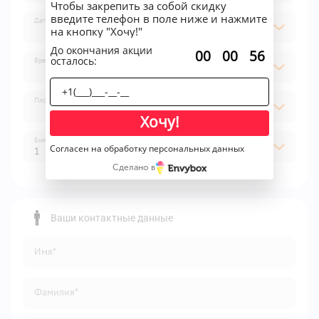
Чтобы закрепить за собой скидку
введите телефон в поле ниже и нажмите
Дата
на кнопку "Хочу!"
До окончания акции
:
:
00
00
56
осталось:
Время
Площадка
Хочу!
Билет
Согласен на обработку персональных данных
1
Сделано в
1
2
Ваши контактные данные
3
Имя*
4
5
Фамилия*
6
7